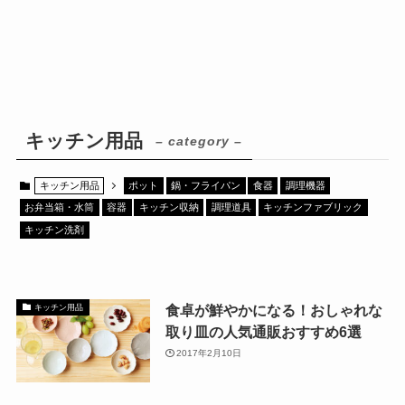
キッチン用品
– category –
キッチン用品
ポット
鍋・フライパン
食器
調理機器
お弁当箱・水筒
容器
キッチン収納
調理道具
キッチンファブリック
キッチン洗剤
食卓が鮮やかになる！おしゃれな
キッチン用品
取り皿の人気通販おすすめ6選
2017年2月10日