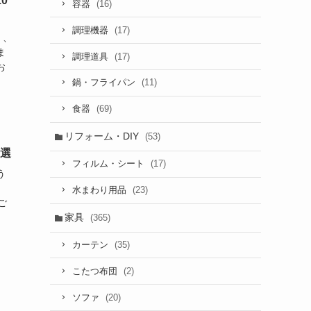
0
(16)
容器
(17)
調理機器
く、
ま
(17)
調理道具
お
(11)
鍋・フライパン
(69)
食器
リフォーム・DIY
(53)
0選
(17)
フィルム・シート
う
。
(23)
水まわり用品
ご
家具
(365)
(35)
カーテン
(2)
こたつ布団
(20)
ソファ