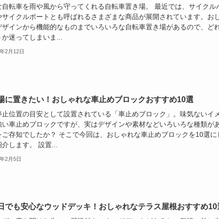
な自転車を雨や風から守ってくれる自転車置き場。 最近では、サイクル
やサイクルポートとも呼ばれるさまざまな商品が展開されています。お
デザインから機能的なものまでいろいろな自転車置き場があるので、ど
か迷ってしまいま...
1年2月12日
場に置きたい！おしゃれな車止めブロックおすすめ10選
停止位置の目安として設置されている「車止めブロック」。味気ないイ
強い車止めブロックですが、実はデザインや素材などいろいろな種類が
をご存知でしたか？ そこで今回は、おしゃれな車止めブロックを10選に
介します。 設置...
1年2月5日
日でも安心なウッドデッキ！おしゃれなテラス屋根おすすめ10