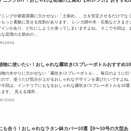
デニングDIY！おしゃれな花壇の土留め【木/レンガ】おすすめ1
デニングや家庭菜園に欠かせない「土留め」。土を安定させるだけでな
をもっと素敵に見せる役割があります。 レンガ調や木・石風などさまざ
ザインがあり、どれにしようか迷ってしまいますよね。 そこで今回は、
な花壇の土留めの...
2年12月4日
植物に使いたい！おしゃれな霧吹き/スプレーボトルおすすめ1
植物の水やりに欠かせない「霧吹き/スプレーボトル」。毎日のように行
なので、使うたび気分が上がるおしゃれなデザインを選びたいですよね
で今回は、インテリアにもなるおしゃれな霧吹き/スプレーボトルを10選
ます。 見える場所...
2年7月15日
にも合う！おしゃれなラタン鉢カバー10選【8〜10号の大型あ