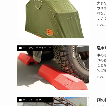
大切
ウス
れな
しよう
202
駐車
ガーデン・エクステリア
車の
ジの
こと
てご紹
202
雨の
ガーデン・エクステリア