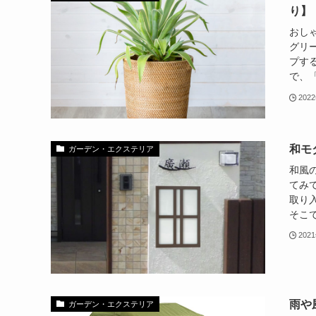
り】
おし
グリ
プす
で、「
202
和モ
ガーデン・エクステリア
和風
てみ
取り
そこで
202
雨や
ガーデン・エクステリア