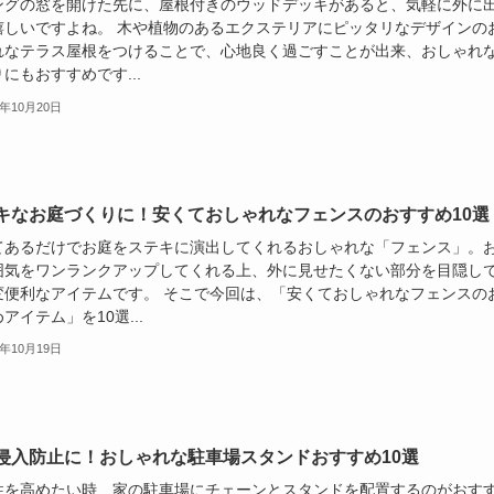
ングの窓を開けた先に、屋根付きのウッドデッキがあると、気軽に外に
嬉しいですよね。 木や植物のあるエクステリアにピッタリなデザインの
れなテラス屋根をつけることで、心地良く過ごすことが出来、おしゃれ
にもおすすめです...
0年10月20日
キなお庭づくりに！安くておしゃれなフェンスのおすすめ10選
てあるだけでお庭をステキに演出してくれるおしゃれな「フェンス」。
囲気をワンランクアップしてくれる上、外に見せたくない部分を目隠し
変便利なアイテムです。 そこで今回は、「安くておしゃれなフェンスの
アイテム」を10選...
0年10月19日
侵入防止に！おしゃれな駐車場スタンドおすすめ10選
性を高めたい時、家の駐車場にチェーンとスタンドを配置するのがおす