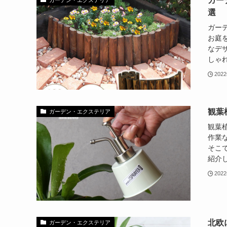
ガー
選
ガー
お庭
なデ
しゃれ
202
観葉
ガーデン・エクステリア
観葉
作業
そこ
紹介し
202
北欧
ガーデン・エクステリア