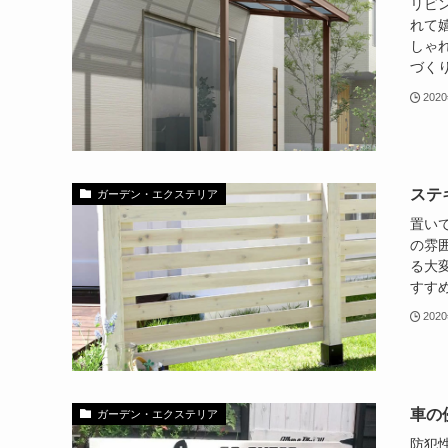
リビ
れて
しゃ
づくり
202
ステ
ガーデン・エクステリア
置い
の雰
る大
すすめ
202
車の
ガーデン・エクステリア
防犯