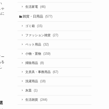
ハ
(46)
生活家電
しゃ
れに
雑貨・日用品
(577)
(15)
ゴミ箱
(27)
ファッション雑貨
(32)
ペット用品
(159)
小物・置物
メー
ある
(8)
掃除用品
し
(67)
文房具・事務用品
(18)
洗濯用品
(1)
灰皿
(244)
生活雑貨
選