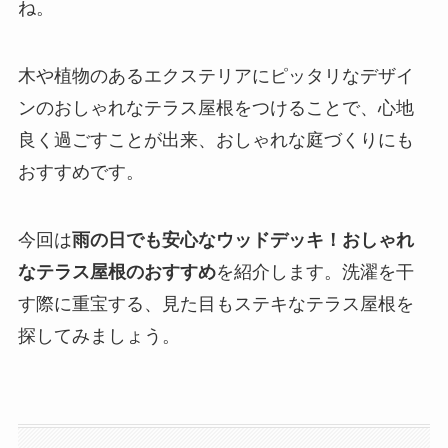
ね。
木や植物のあるエクステリアにピッタリなデザイ
ンのおしゃれなテラス屋根をつけることで、心地
良く過ごすことが出来、おしゃれな庭づくりにも
おすすめです。
今回は
雨の日でも安心なウッドデッキ！おしゃれ
なテラス屋根のおすすめ
を紹介します。洗濯を干
す際に重宝する、見た目もステキなテラス屋根を
探してみましょう。