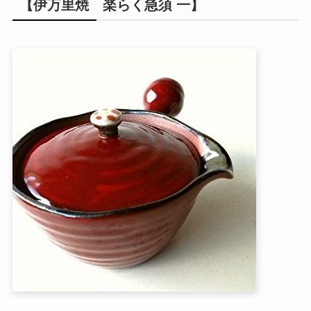
【伊万里焼 楽らく急須 一】