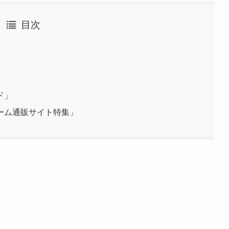
目次
」
ド」
ーム通販サイト特集」