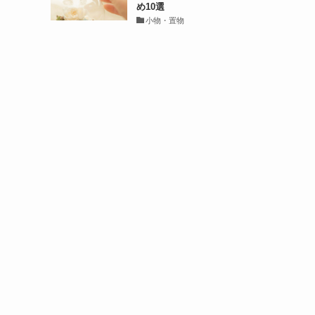
め10選
小物・置物