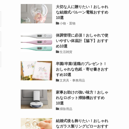
大切な人に贈りたい！おしゃれ
な結婚式バルーン電報おすすめ
10選
小物・置物
体調管理に必須！おしゃれで使
いやすい体温計【脇下】おすす
め10選
生活雑貨
卒園/卒業/退職のプレゼント！
おしゃれな色紙・寄せ書きおす
すめ10選
文房具・事務用品
家事お助けの強い味方！おしゃ
れなロボット掃除機おすすめ
10選
掃除用品
結婚式後も飾りたい！おしゃれ
なガラス製リングピローおすす