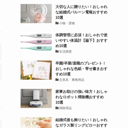
大切な人に贈りたい！おしゃれ
な結婚式バルーン電報おすすめ
10選
小物・置物
体調管理に必須！おしゃれで使
いやすい体温計【脇下】おすす
め10選
生活雑貨
卒園/卒業/退職のプレゼント！
おしゃれな色紙・寄せ書きおす
すめ10選
文房具・事務用品
家事お助けの強い味方！おしゃ
れなロボット掃除機おすすめ
10選
掃除用品
結婚式後も飾りたい！おしゃれ
なガラス製リングピローおすす