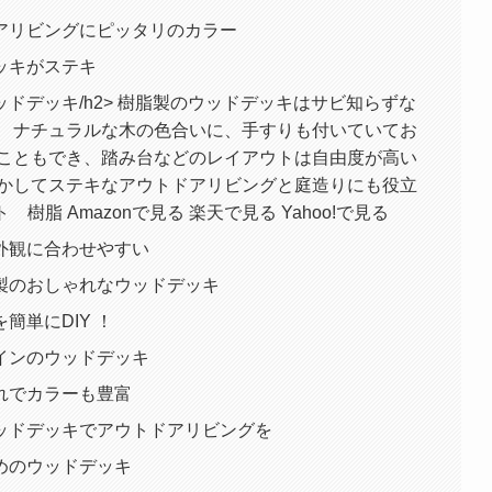
アリビングにピッタリのカラー
ッキがステキ
ドデッキ/h2> 樹脂製のウッドデッキはサビ知らずな
。 ナチュラルな木の色合いに、手すりも付いていてお
ることもでき、踏み台などのレイアウトは自由度が高い
活かしてステキなアウトドアリビングと庭造りにも役立
 樹脂 Amazonで見る 楽天で見る Yahoo!で見る
外観に合わせやすい
製のおしゃれなウッドデッキ
簡単にDIY ！
インのウッドデッキ
れでカラーも豊富
ッドデッキでアウトドアリビングを
めのウッドデッキ