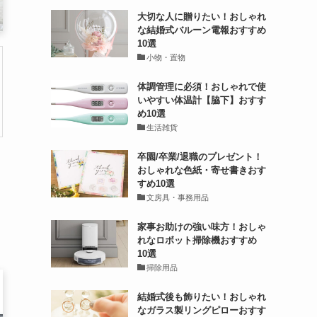
大切な人に贈りたい！おしゃれ
な結婚式バルーン電報おすすめ
10選
小物・置物
体調管理に必須！おしゃれで使
いやすい体温計【脇下】おすす
め10選
生活雑貨
卒園/卒業/退職のプレゼント！
おしゃれな色紙・寄せ書きおす
すめ10選
文房具・事務用品
家事お助けの強い味方！おしゃ
れなロボット掃除機おすすめ
10選
掃除用品
結婚式後も飾りたい！おしゃれ
なガラス製リングピローおすす