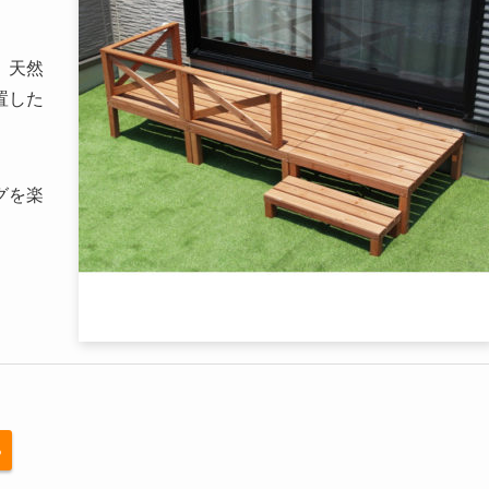
。天然
置した
グを楽
る