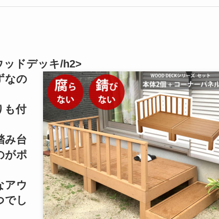
ッドデッキ/h2>
ずなの
。
りも付
踏み台
のがポ
なアウ
つでし