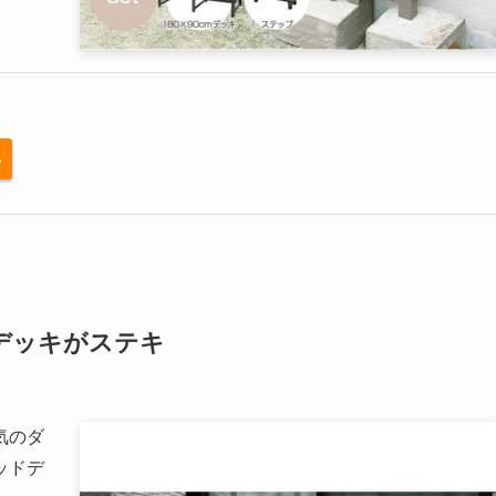
る
デッキがステキ
気のダ
ッドデ