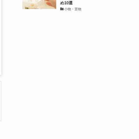
め10選
小物・置物