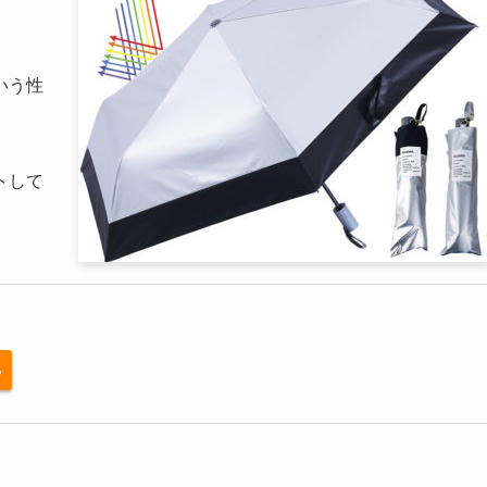
いう性
トして
る