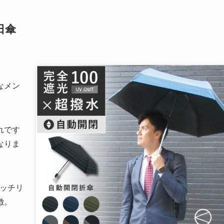
日傘
なメン
れです
なりま
バッチリ
徴。