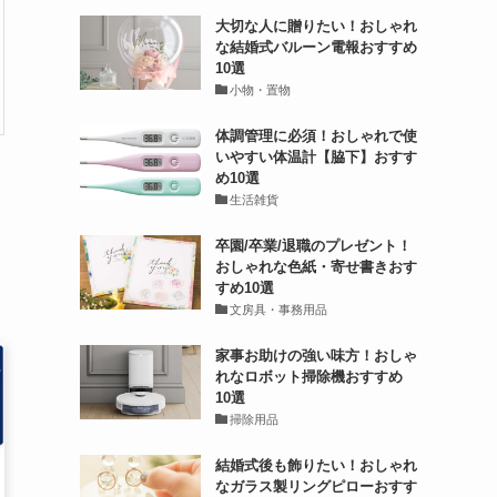
大切な人に贈りたい！おしゃれ
な結婚式バルーン電報おすすめ
10選
小物・置物
体調管理に必須！おしゃれで使
いやすい体温計【脇下】おすす
め10選
生活雑貨
卒園/卒業/退職のプレゼント！
おしゃれな色紙・寄せ書きおす
すめ10選
文房具・事務用品
家事お助けの強い味方！おしゃ
れなロボット掃除機おすすめ
10選
掃除用品
結婚式後も飾りたい！おしゃれ
なガラス製リングピローおすす