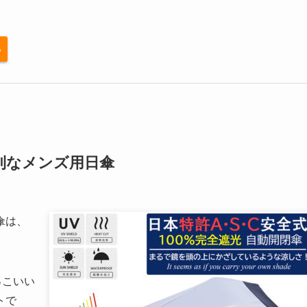
る
利なメンズ用日傘
傘は、
。
っこいい
トで