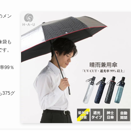
のメン
傘袋も
です。
率99％
375グ