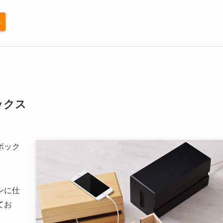
る
ックス
ボック
ンに仕
てお