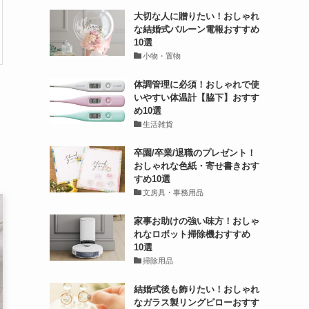
大切な人に贈りたい！おしゃれ
な結婚式バルーン電報おすすめ
10選
小物・置物
体調管理に必須！おしゃれで使
いやすい体温計【脇下】おすす
め10選
生活雑貨
卒園/卒業/退職のプレゼント！
おしゃれな色紙・寄せ書きおす
すめ10選
文房具・事務用品
家事お助けの強い味方！おしゃ
れなロボット掃除機おすすめ
10選
掃除用品
結婚式後も飾りたい！おしゃれ
なガラス製リングピローおすす