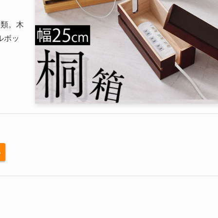
種類。木
ルボッ
る