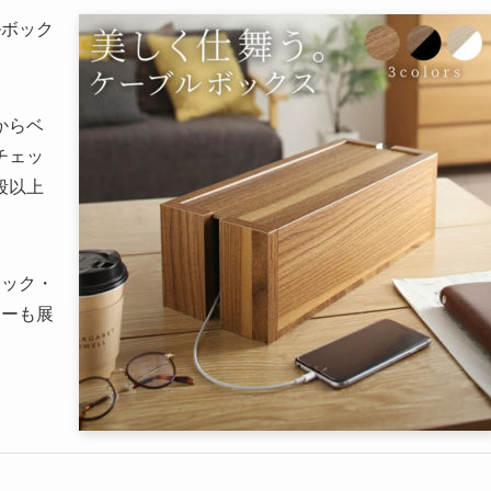
ルボック
からベ
チェッ
段以上
ラック・
ラーも展