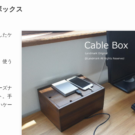
ボックス
したケ
、使う
ーズナ
ト。手
いケー