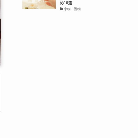
め10選
小物・置物