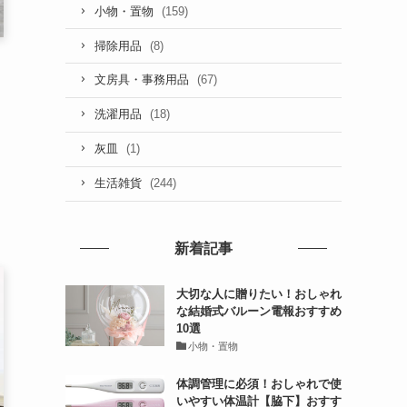
(159)
小物・置物
(8)
掃除用品
(67)
文房具・事務用品
(18)
洗濯用品
(1)
灰皿
(244)
生活雑貨
新着記事
大切な人に贈りたい！おしゃれ
な結婚式バルーン電報おすすめ
10選
小物・置物
体調管理に必須！おしゃれで使
いやすい体温計【脇下】おすす