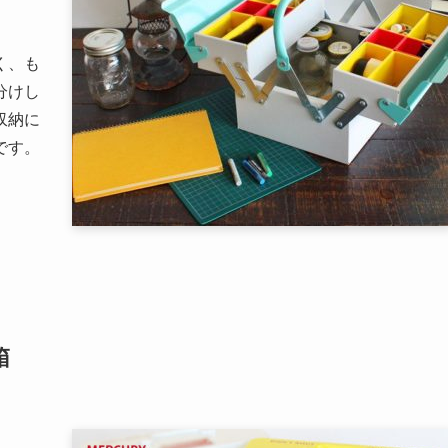
く、も
分けし
収納に
です。
箱