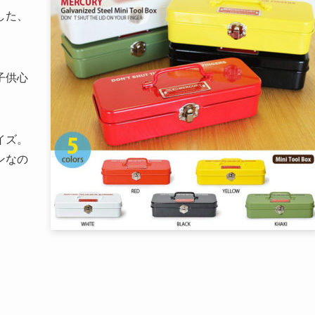
した、
子供心
イズ。
ンなの