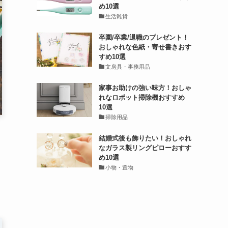
め10選
生活雑貨
卒園/卒業/退職のプレゼント！
おしゃれな色紙・寄せ書きおす
すめ10選
文房具・事務用品
家事お助けの強い味方！おしゃ
れなロボット掃除機おすすめ
10選
掃除用品
結婚式後も飾りたい！おしゃれ
なガラス製リングピローおすす
め10選
小物・置物