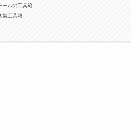
チールの工具箱
ス製工具箱
！