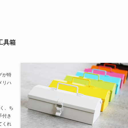
工具箱
グが特
メリハ
しく、ち
手付き
てくれ