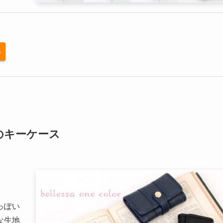
る
のキーケース
。
っぽい
な生地