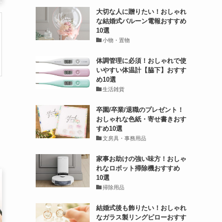
大切な人に贈りたい！おしゃれ
な結婚式バルーン電報おすすめ
10選
小物・置物
体調管理に必須！おしゃれで使
いやすい体温計【脇下】おすす
め10選
生活雑貨
卒園/卒業/退職のプレゼント！
おしゃれな色紙・寄せ書きおす
すめ10選
文房具・事務用品
家事お助けの強い味方！おしゃ
れなロボット掃除機おすすめ
10選
掃除用品
結婚式後も飾りたい！おしゃれ
なガラス製リングピローおすす