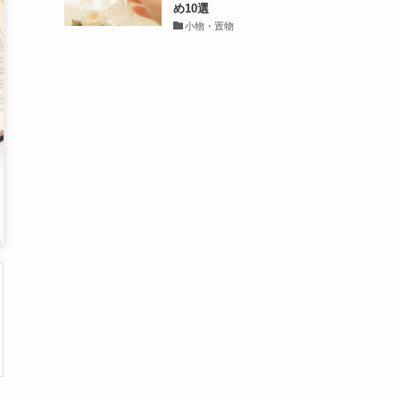
め10選
小物・置物