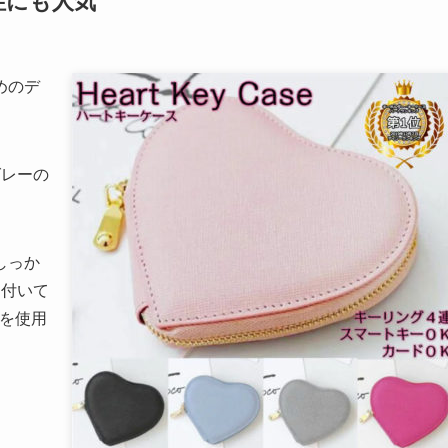
性にも人気
めのデ
グレーの
しっか
も付いて
材を使用