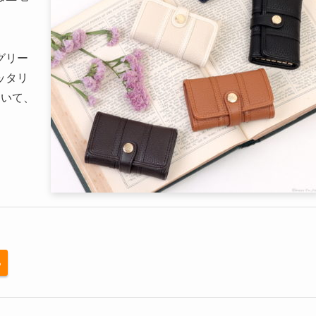
グリー
ッタリ
ていて、
。
る