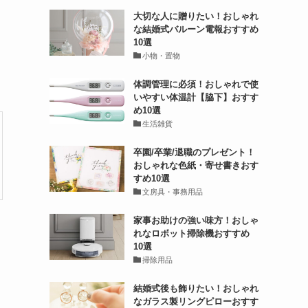
大切な人に贈りたい！おしゃれ
な結婚式バルーン電報おすすめ
10選
小物・置物
体調管理に必須！おしゃれで使
いやすい体温計【脇下】おすす
め10選
生活雑貨
卒園/卒業/退職のプレゼント！
おしゃれな色紙・寄せ書きおす
すめ10選
文房具・事務用品
家事お助けの強い味方！おしゃ
れなロボット掃除機おすすめ
10選
掃除用品
結婚式後も飾りたい！おしゃれ
なガラス製リングピローおすす