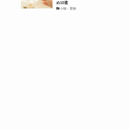
め10選
小物・置物