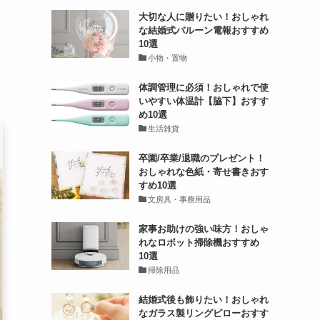
大切な人に贈りたい！おしゃれ
な結婚式バルーン電報おすすめ
10選
小物・置物
体調管理に必須！おしゃれで使
いやすい体温計【脇下】おすす
め10選
生活雑貨
卒園/卒業/退職のプレゼント！
おしゃれな色紙・寄せ書きおす
すめ10選
文房具・事務用品
家事お助けの強い味方！おしゃ
れなロボット掃除機おすすめ
10選
掃除用品
結婚式後も飾りたい！おしゃれ
なガラス製リングピローおすす