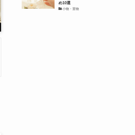
め10選
小物・置物