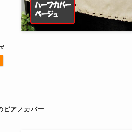
ズ
る
のピアノカバー