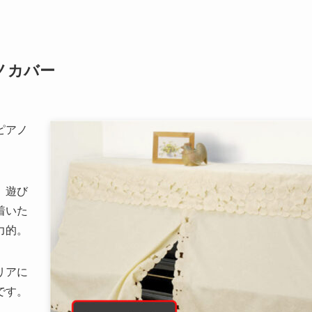
ノカバー
ピアノ
、遊び
着いた
力的。
リアに
です。