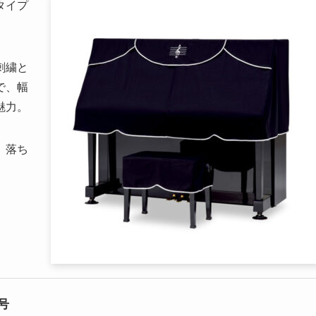
タイプ
刺繍と
で、幅
魅力。
、落ち
。
号