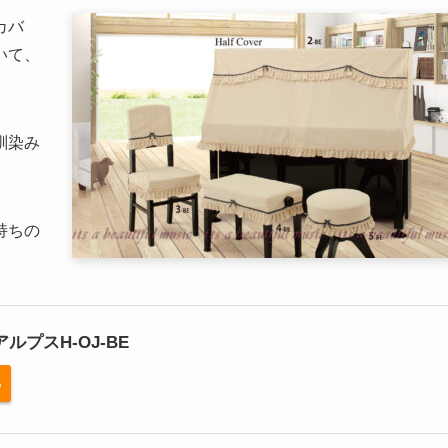
カバ
いて、
馴染み
持ちの
ルプスH-OJ-BE
る