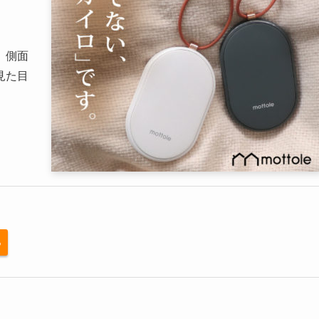
。側面
見た目
る