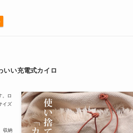
る
わいい充電式カイロ
す。ロ
サイズ
。
、収納