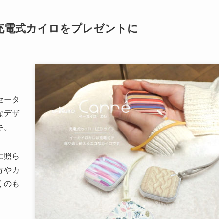
充電式カイロをプレゼントに
セータ
なデザ
キ。
に照ら
方やカ
くのも