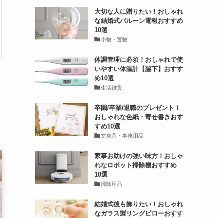
大切な人に贈りたい！おしゃれ
な結婚式バルーン電報おすすめ
10選
小物・置物
体調管理に必須！おしゃれで使
いやすい体温計【脇下】おすす
め10選
生活雑貨
卒園/卒業/退職のプレゼント！
おしゃれな色紙・寄せ書きおす
すめ10選
文房具・事務用品
家事お助けの強い味方！おしゃ
れなロボット掃除機おすすめ
10選
掃除用品
結婚式後も飾りたい！おしゃれ
なガラス製リングピローおすす