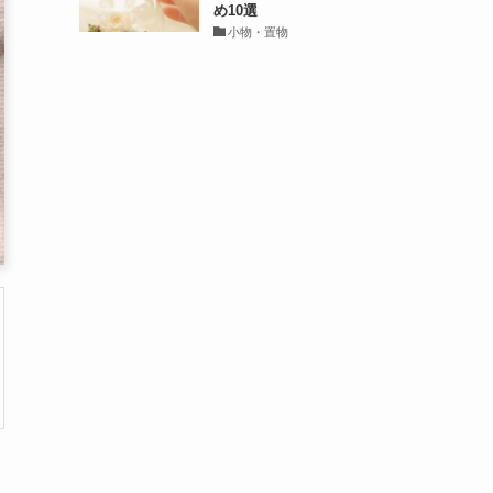
め10選
小物・置物