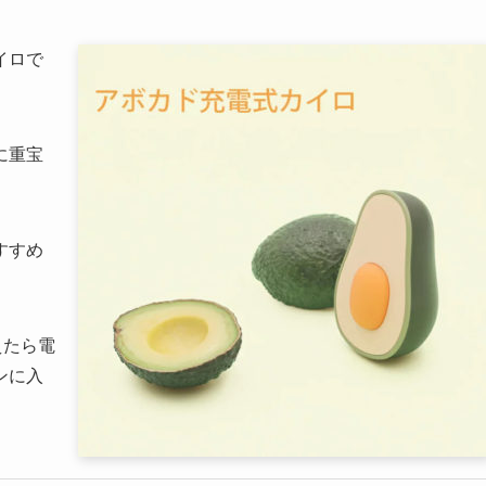
イロで
に重宝
すすめ
えたら電
ンに入