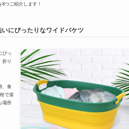
を8つご紹介します！
洗いにぴったりなワイドバケツ
にぴっ
、折り
時、食
き栓で楽
ら場所