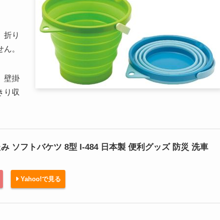
。
、折り
せん。
、壁掛
きり収
ソフトバケツ 8型 I-484 日本製 便利グッズ 防災 洗車
Yahoo!で見る