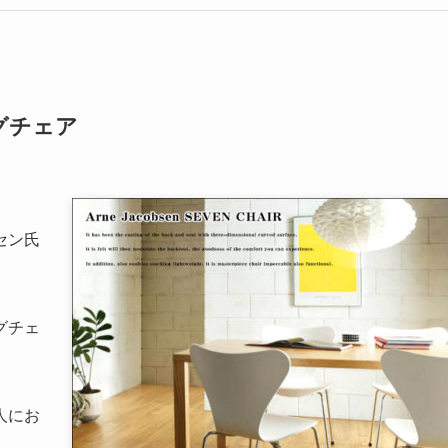
グチェア
セン氏
グチェ
。
人にお