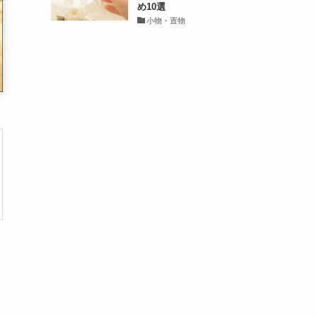
め10選
小物・置物