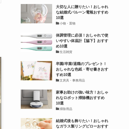
大切な人に贈りたい！おしゃれ
な結婚式バルーン電報おすすめ
10選
小物・置物
体調管理に必須！おしゃれで使
いやすい体温計【脇下】おすす
め10選
生活雑貨
卒園/卒業/退職のプレゼント！
おしゃれな色紙・寄せ書きおす
すめ10選
文房具・事務用品
家事お助けの強い味方！おしゃ
れなロボット掃除機おすすめ
10選
掃除用品
結婚式後も飾りたい！おしゃれ
なガラス製リングピローおすす