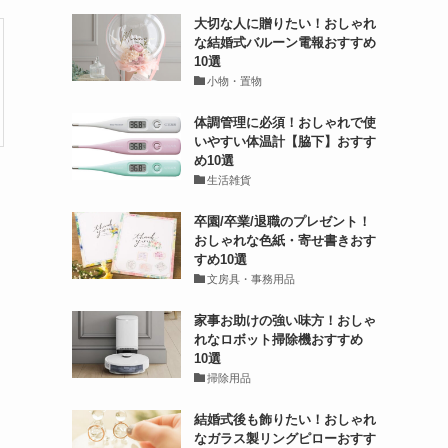
大切な人に贈りたい！おしゃれ
な結婚式バルーン電報おすすめ
10選
小物・置物
体調管理に必須！おしゃれで使
いやすい体温計【脇下】おすす
め10選
生活雑貨
卒園/卒業/退職のプレゼント！
おしゃれな色紙・寄せ書きおす
すめ10選
文房具・事務用品
家事お助けの強い味方！おしゃ
れなロボット掃除機おすすめ
10選
掃除用品
結婚式後も飾りたい！おしゃれ
なガラス製リングピローおすす