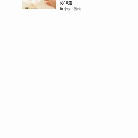
め10選
小物・置物