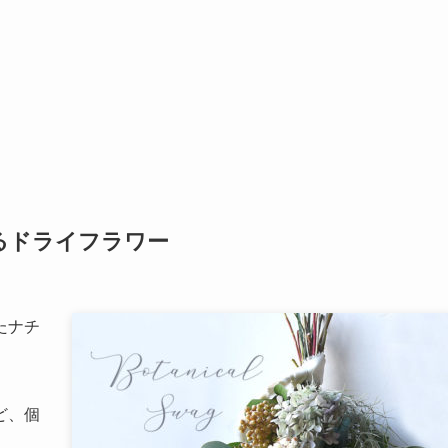
るドライフラワー
たナチ
ど、個