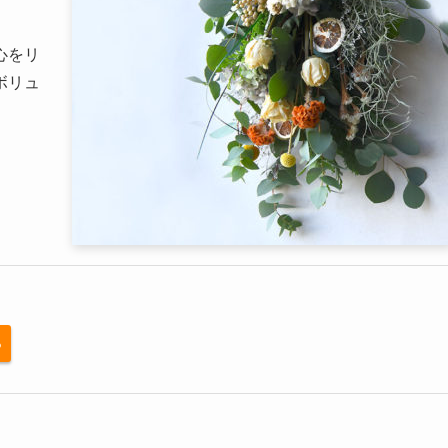
心をリ
ボリュ
る