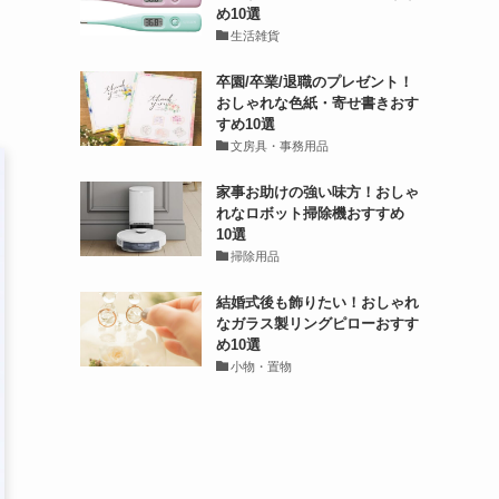
め10選
生活雑貨
卒園/卒業/退職のプレゼント！
おしゃれな色紙・寄せ書きおす
すめ10選
文房具・事務用品
家事お助けの強い味方！おしゃ
れなロボット掃除機おすすめ
10選
掃除用品
結婚式後も飾りたい！おしゃれ
なガラス製リングピローおすす
め10選
小物・置物