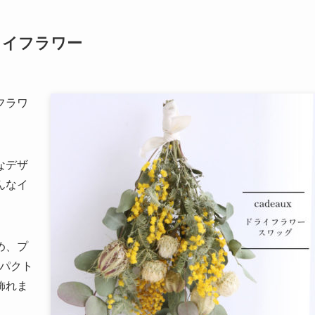
ライフラワー
フラワ
なデザ
んなイ
め、プ
ンパクト
飾れま