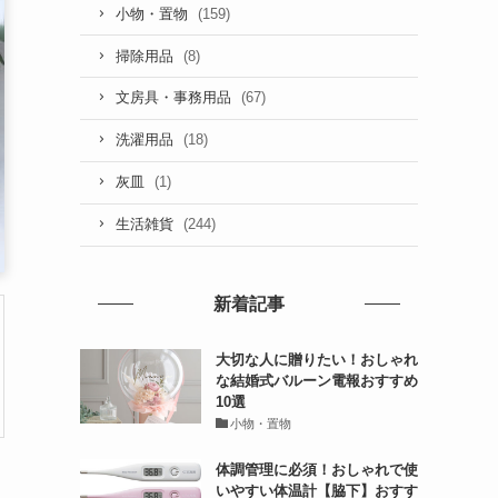
(159)
小物・置物
(8)
掃除用品
(67)
文房具・事務用品
(18)
洗濯用品
(1)
灰皿
(244)
生活雑貨
新着記事
大切な人に贈りたい！おしゃれ
な結婚式バルーン電報おすすめ
10選
小物・置物
体調管理に必須！おしゃれで使
いやすい体温計【脇下】おすす