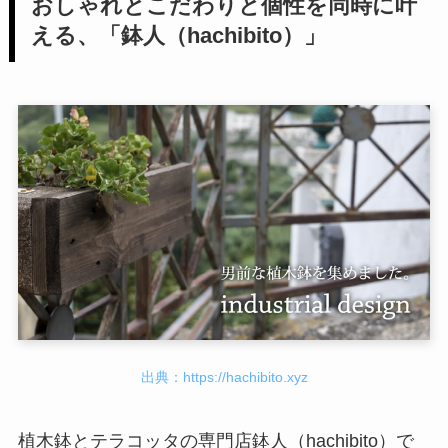
おしゃれとこだわりと個性を同時に叶
える、「鉢人（hachibito）」
出典：https://hachibito.xyz
植木鉢とテラコッタの専門店鉢人（hachibito）で