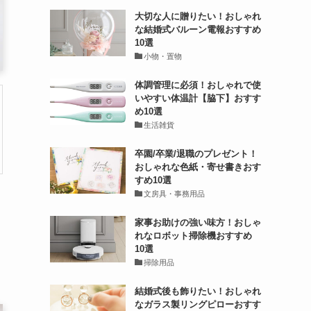
大切な人に贈りたい！おしゃれ
な結婚式バルーン電報おすすめ
10選
小物・置物
体調管理に必須！おしゃれで使
いやすい体温計【脇下】おすす
め10選
生活雑貨
卒園/卒業/退職のプレゼント！
おしゃれな色紙・寄せ書きおす
すめ10選
文房具・事務用品
家事お助けの強い味方！おしゃ
れなロボット掃除機おすすめ
10選
掃除用品
結婚式後も飾りたい！おしゃれ
なガラス製リングピローおすす