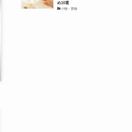
め10選
小物・置物