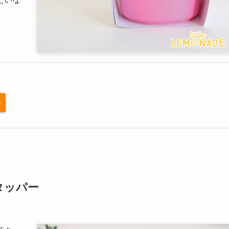
る
タッパー