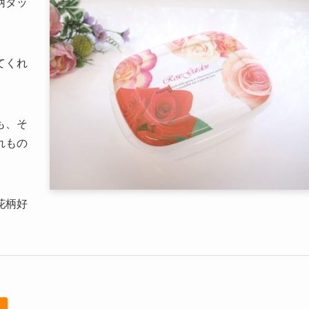
柄タッ
てくれ
も、そ
れもの
花柄好