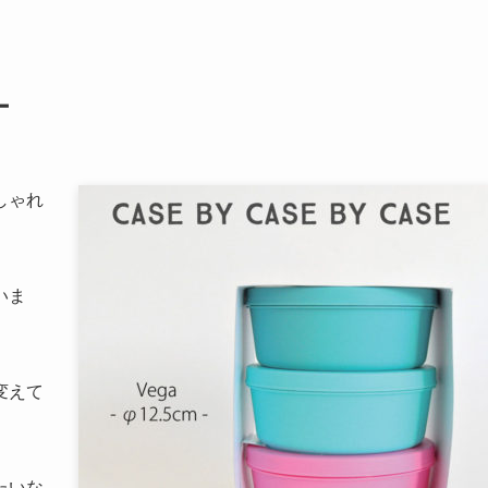
ー
しゃれ
いま
変えて
たいな