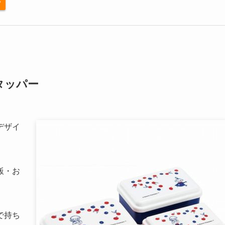
る
タッパー
デザイ
飯・お
。
で持ち