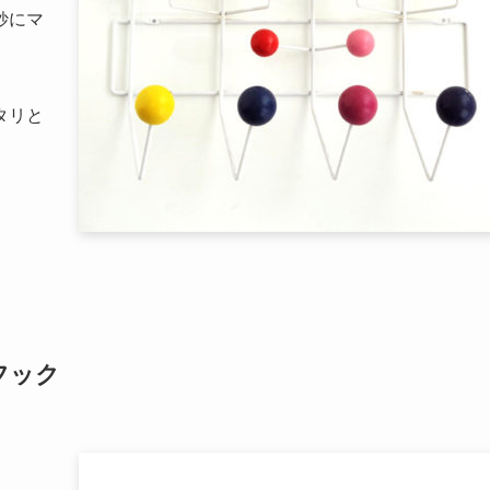
妙にマ
タリと
フック