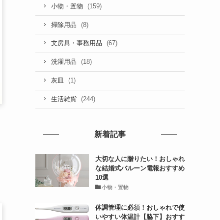
(159)
小物・置物
(8)
掃除用品
(67)
文房具・事務用品
(18)
洗濯用品
(1)
灰皿
(244)
生活雑貨
新着記事
大切な人に贈りたい！おしゃれ
な結婚式バルーン電報おすすめ
10選
小物・置物
体調管理に必須！おしゃれで使
いやすい体温計【脇下】おすす