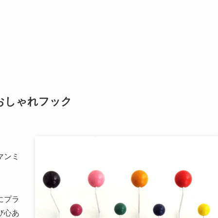
おしゃれフック
マンミ
にプラ
び心あ