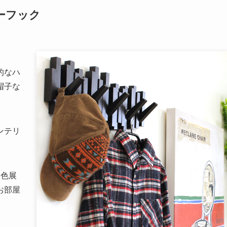
ーフック
的なハ
帽子な
ンテリ
3色展
お部屋