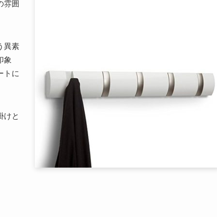
の雰囲
う異素
印象
ートに
掛けと