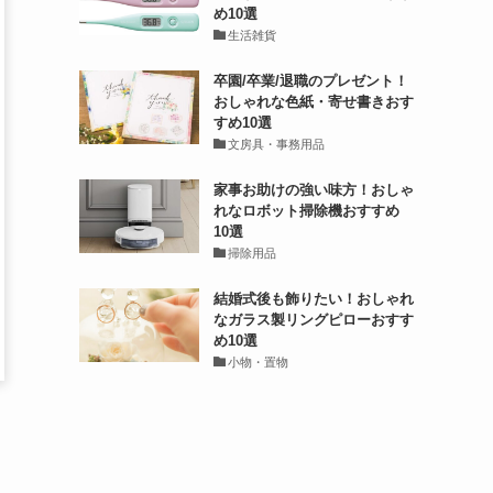
め10選
生活雑貨
卒園/卒業/退職のプレゼント！
おしゃれな色紙・寄せ書きおす
すめ10選
文房具・事務用品
家事お助けの強い味方！おしゃ
れなロボット掃除機おすすめ
10選
掃除用品
結婚式後も飾りたい！おしゃれ
なガラス製リングピローおすす
め10選
小物・置物