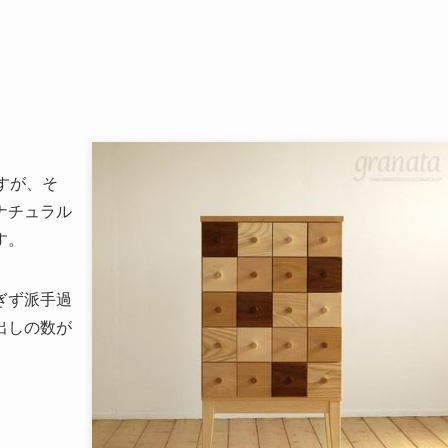
すが、そ
ナチュラル
す。
ぎず派手過
出しの数が