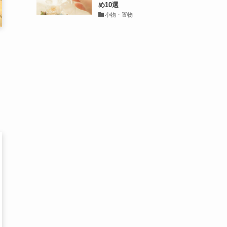
め10選
小物・置物