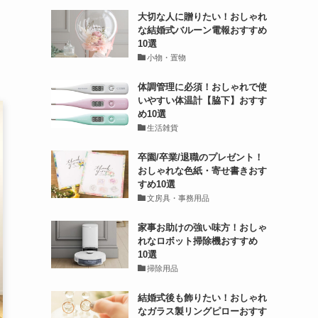
大切な人に贈りたい！おしゃれ
な結婚式バルーン電報おすすめ
10選
小物・置物
体調管理に必須！おしゃれで使
いやすい体温計【脇下】おすす
め10選
生活雑貨
卒園/卒業/退職のプレゼント！
おしゃれな色紙・寄せ書きおす
すめ10選
文房具・事務用品
家事お助けの強い味方！おしゃ
れなロボット掃除機おすすめ
10選
掃除用品
結婚式後も飾りたい！おしゃれ
なガラス製リングピローおすす