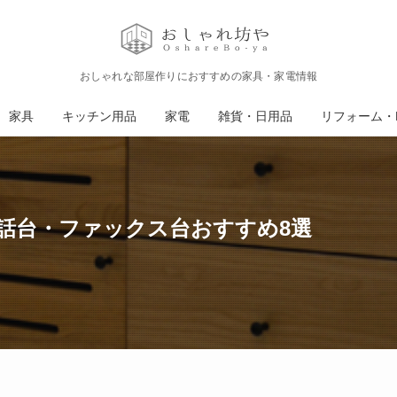
おしゃれな部屋作りにおすすめの家具・家電情報
家具
キッチン用品
家電
雑貨・日用品
リフォーム・D
話台・ファックス台おすすめ8選