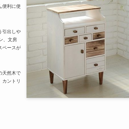
ん便利に使
う引出しや
ン、文房
スペースが
の天然木で
。カントリ