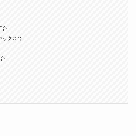
話台
ァックス台
話台