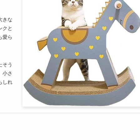
大きな
ンクと
も愛ら
たそう
、小さ
もしれ