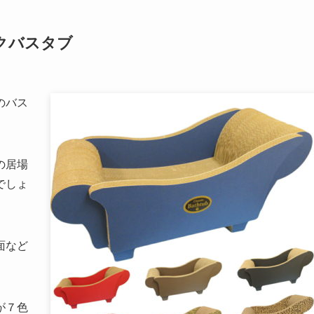
クバスタブ
のバス
の居場
でしょ
面など
が７色