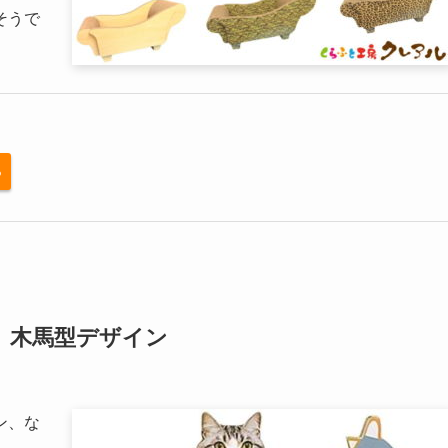
そうで
る
、木馬型デザイン
ン、な