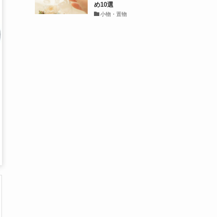
め10選
小物・置物