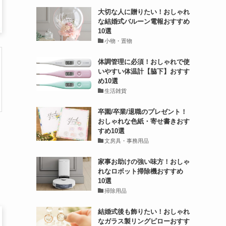
大切な人に贈りたい！おしゃれ
な結婚式バルーン電報おすすめ
10選
小物・置物
体調管理に必須！おしゃれで使
いやすい体温計【脇下】おすす
め10選
生活雑貨
卒園/卒業/退職のプレゼント！
おしゃれな色紙・寄せ書きおす
すめ10選
文房具・事務用品
家事お助けの強い味方！おしゃ
れなロボット掃除機おすすめ
10選
掃除用品
結婚式後も飾りたい！おしゃれ
なガラス製リングピローおすす