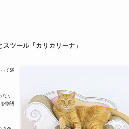
とスツール「カリカリーナ」
使って満
ったり
てを物語
の３色