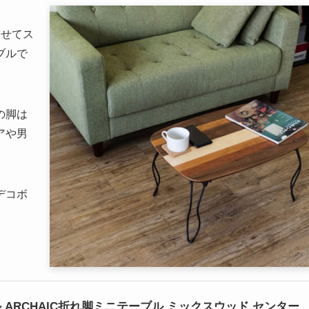
わせてス
ブルで
の脚は
アや男
デコボ
 ARCHAIC折れ脚ミニテーブル ミックスウッド センター