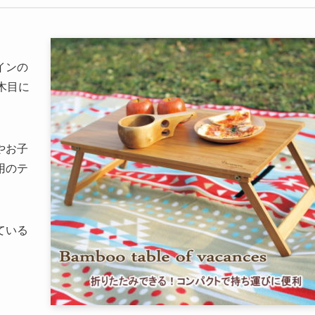
インの
木目に
。
やお子
用のテ
ている