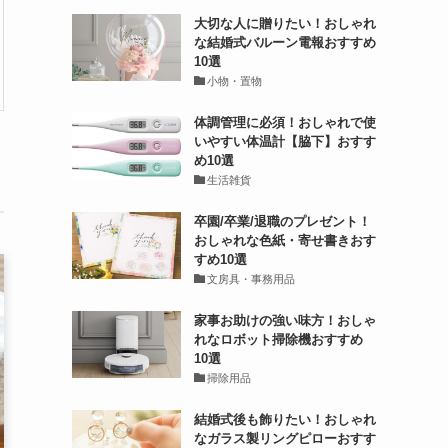
大切な人に贈りたい！おしゃれ
な結婚式バルーン電報おすすめ
10選
小物・置物
体調管理に必須！おしゃれで使
いやすい体温計【脇下】おすす
め10選
生活雑貨
卒園/卒業/退職のプレゼント！
おしゃれな色紙・寄せ書きおす
すめ10選
文房具・事務用品
家事お助けの強い味方！おしゃ
れなロボット掃除機おすすめ
10選
掃除用品
結婚式後も飾りたい！おしゃれ
なガラス製リングピローおすす