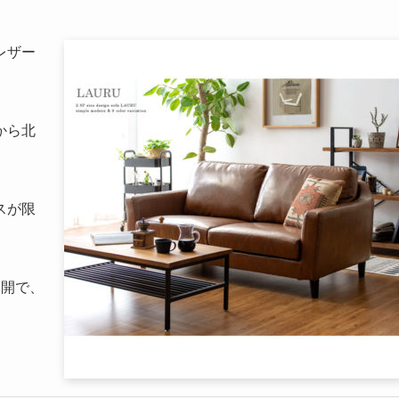
レザー
から北
スが限
展開で、