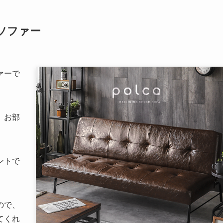
ソファー
ァーで
、お部
。
ントで
ので、
てくれ