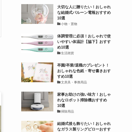
大切な人に贈りたい！おしゃれ
な結婚式バルーン電報おすすめ
10選
小物・置物
体調管理に必須！おしゃれで使
いやすい体温計【脇下】おすす
め10選
生活雑貨
卒園/卒業/退職のプレゼント！
おしゃれな色紙・寄せ書きおす
すめ10選
文房具・事務用品
家事お助けの強い味方！おしゃ
れなロボット掃除機おすすめ
10選
掃除用品
結婚式後も飾りたい！おしゃれ
なガラス製リングピローおすす