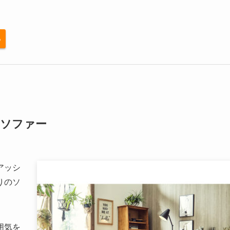
る
たソファー
アッシ
りのソ
囲気を