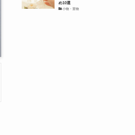
め10選
小物・置物