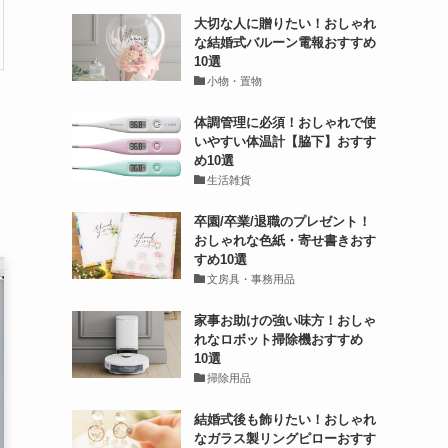
大切な人に贈りたい！おしゃれ
な結婚式バルーン電報おすすめ
10選
小物・置物
体調管理に必須！おしゃれで使
いやすい体温計【脇下】おすす
め10選
生活雑貨
卒園/卒業/退職のプレゼント！
おしゃれな色紙・寄せ書きおす
すめ10選
文房具・事務用品
家事お助けの強い味方！おしゃ
れなロボット掃除機おすすめ
10選
掃除用品
結婚式後も飾りたい！おしゃれ
なガラス製リングピローおすす