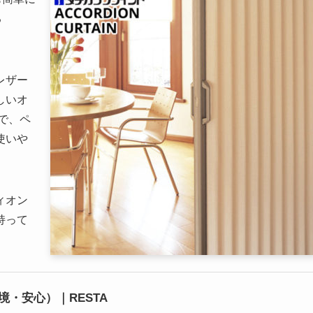
る
レザー
しいオ
で、ペ
使いや
ィオン
持って
。
・安心）｜RESTA