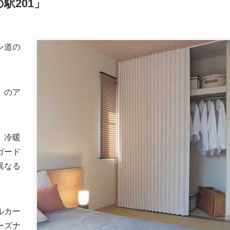
駅201」
ン道の
」のア
。
、冷暖
ガード
異なる
ルカー
ーズナ