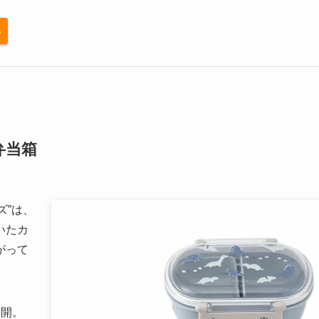
る
弁当箱
ズ”は、
いたカ
がって
展開。