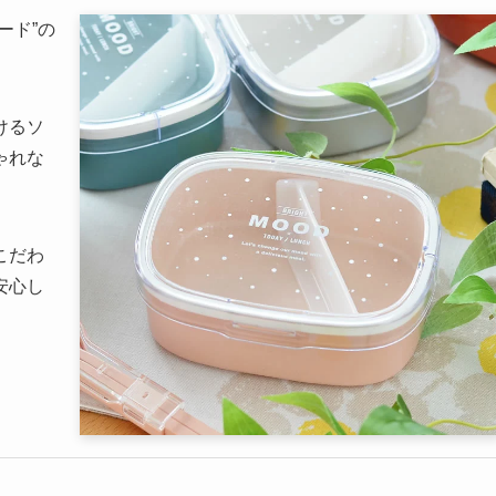
ード”の
けるソ
ゃれな
こだわ
安心し