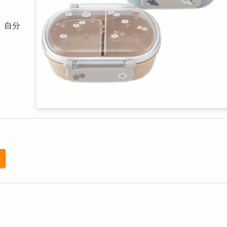
、自分
る