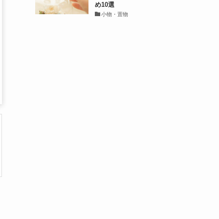
め10選
小物・置物