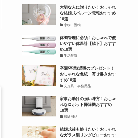
大切な人に贈りたい！おしゃれ
な結婚式バルーン電報おすすめ
10選
小物・置物
体調管理に必須！おしゃれで使
いやすい体温計【脇下】おすす
め10選
生活雑貨
卒園/卒業/退職のプレゼント！
おしゃれな色紙・寄せ書きおす
すめ10選
文房具・事務用品
家事お助けの強い味方！おしゃ
れなロボット掃除機おすすめ
10選
掃除用品
結婚式後も飾りたい！おしゃれ
なガラス製リングピローおすす