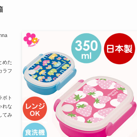
箱
na
とめた
カラフ
ラボト
ゃれな
してみ