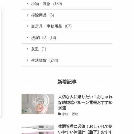
(159)
小物・置物
(8)
掃除用品
(67)
文房具・事務用品
(18)
洗濯用品
(1)
灰皿
(244)
生活雑貨
新着記事
大切な人に贈りたい！おしゃれ
な結婚式バルーン電報おすすめ
10選
小物・置物
体調管理に必須！おしゃれで使
いやすい体温計【脇下】おすす