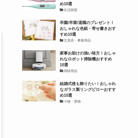
め10選
生活雑貨
卒園/卒業/退職のプレゼント！
おしゃれな色紙・寄せ書きおす
すめ10選
文房具・事務用品
家事お助けの強い味方！おしゃ
れなロボット掃除機おすすめ
10選
掃除用品
結婚式後も飾りたい！おしゃれ
なガラス製リングピローおすす
め10選
小物・置物